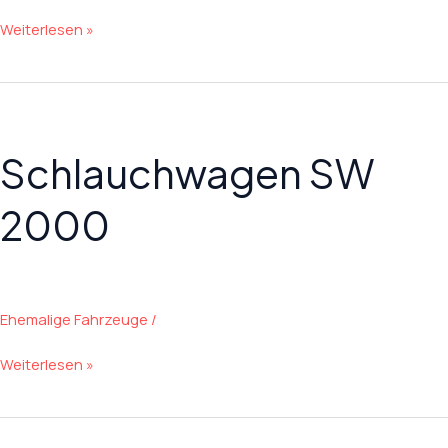
Löschgruppenfahrzeug
Weiterlesen »
15
Schlauchwagen SW
2000
Ehemalige Fahrzeuge
/
Schlauchwagen
Weiterlesen »
SW
2000