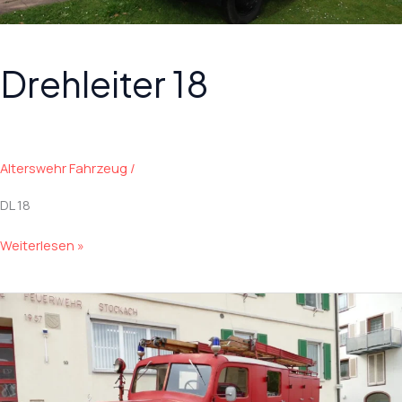
Drehleiter 18
Alterswehr Fahrzeug
/
DL 18
Drehleiter
Weiterlesen »
18