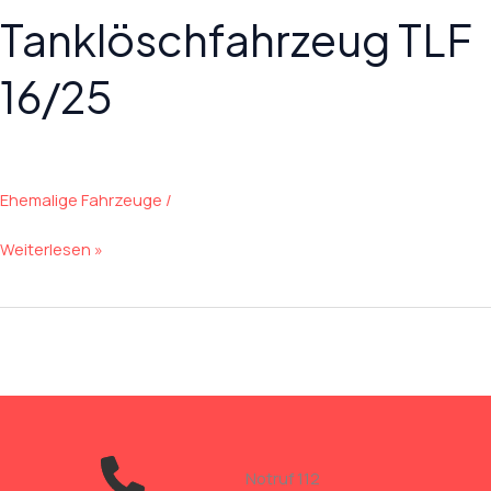
Tanklöschfahrzeug TLF
16/25
Ehemalige Fahrzeuge
/
Tanklöschfahrzeug
Weiterlesen »
TLF
16/25
Notruf 112