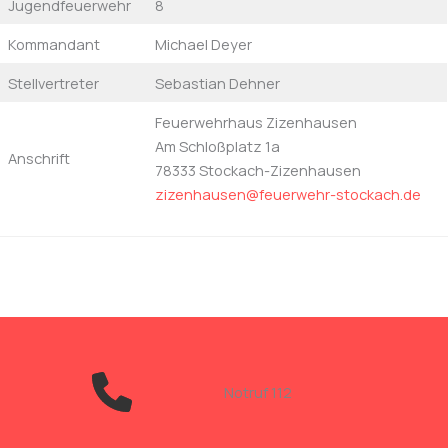
Jugendfeuerwehr
8
Kommandant
Michael Deyer
Stellvertreter
Sebastian Dehner
Feuerwehrhaus Zizenhausen
Am Schloßplatz 1a
Anschrift
78333 Stockach-Zizenhausen
zizenhausen@feuerwehr-stockach.de
Notruf 112