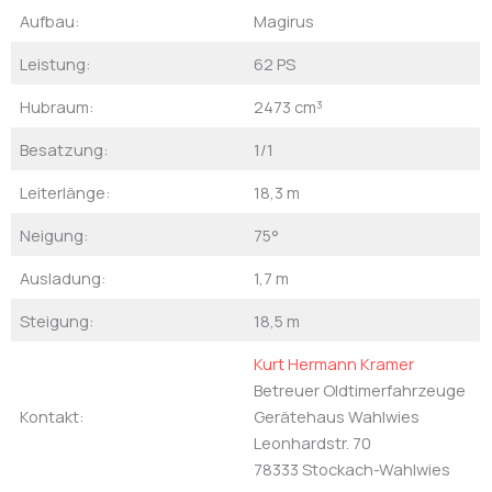
Aufbau:
Magirus
Leistung:
62 PS
Hubraum:
2473 cm³
Besatzung:
1/1
Leiterlänge:
18,3 m
Neigung:
75°
Ausladung:
1,7 m
Steigung:
18,5 m
Kurt Hermann Kramer
Betreuer Oldtimerfahrzeuge
Kontakt:
Gerätehaus Wahlwies
Leonhardstr. 70
78333 Stockach-Wahlwies