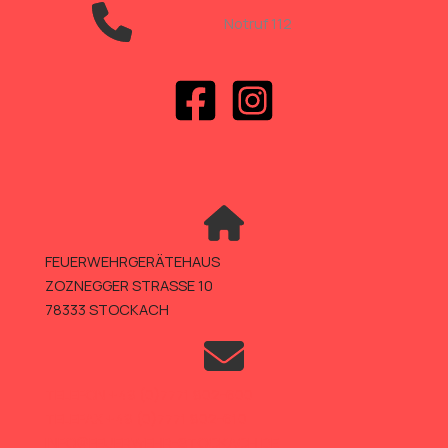
Notruf 112
FEUERWEHRGERÄTEHAUS
ZOZNEGGER STRASSE 10
78333 STOCKACH
TELEFON +49 (0)7771 802-600
TELEFAX +49 (0)7771 802-610
INFO@FEUERWEHR-STOCKACH.DE