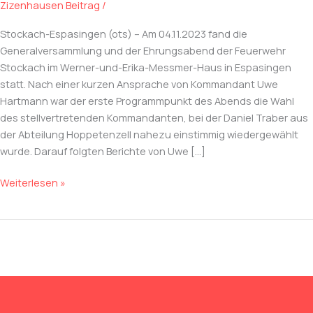
Zizenhausen Beitrag
/
Stockach-Espasingen (ots) – Am 04.11.2023 fand die
Generalversammlung und der Ehrungsabend der Feuerwehr
Stockach im Werner-und-Erika-Messmer-Haus in Espasingen
statt. Nach einer kurzen Ansprache von Kommandant Uwe
Hartmann war der erste Programmpunkt des Abends die Wahl
des stellvertretenden Kommandanten, bei der Daniel Traber aus
der Abteilung Hoppetenzell nahezu einstimmig wiedergewählt
wurde. Darauf folgten Berichte von Uwe […]
Generalversammlung
Weiterlesen »
der
Feuerwehr
Stockach