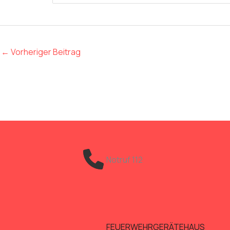
←
Vorheriger Beitrag
Notruf 112
FEUERWEHRGERÄTEHAUS