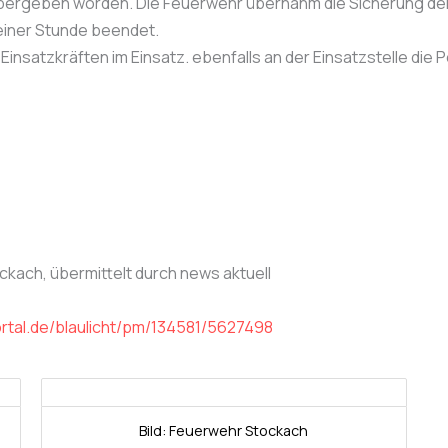
übergeben worden. Die Feuerwehr übernahm die Sicherung der 
einer Stunde beendet.
insatzkräften im Einsatz. ebenfalls an der Einsatzstelle die 
ckach, übermittelt durch news aktuell
rtal.de/blaulicht/pm/134581/5627498
Bild: Feuerwehr Stockach