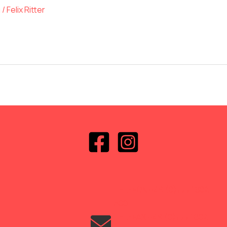
g
/
Felix Ritter
TELEFON +49 (0)7771 802-
600
TELEFAX +49 (0)7771 802-