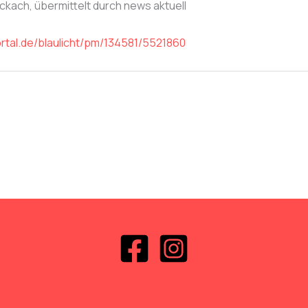
ckach, übermittelt durch news aktuell
rtal.de/blaulicht/pm/134581/5521860