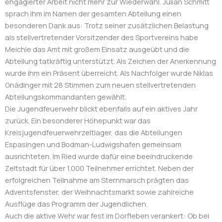
engagierter Arbeit nicht mehr zur Wiederwahl. Julian Schmitt
sprach ihm im Namen der gesamten Abteilung einen
besonderen Dank aus: Trotz seiner zusätzlichen Belastung
als stellvertretender Vorsitzender des Sportvereins habe
Meichle das Amt mit großem Einsatz ausgeübt und die
Abteilung tatkräftig unterstützt. Als Zeichen der Anerkennung
wurde ihm ein Präsent überreicht. Als Nachfolger wurde Niklas
Gnädinger mit 28 Stimmen zum neuen stellvertretenden
Abteilungskommandanten gewählt.
Die Jugendfeuerwehr blickt ebenfalls auf ein aktives Jahr
zurück. Ein besonderer Höhepunkt war das
Kreisjugendfeuerwehrzeltlager, das die Abteilungen
Espasingen und Bodman-Ludwigshafen gemeinsam
ausrichteten. Im Ried wurde dafür eine beeindruckende
Zeltstadt für über 1.000 Teilnehmer errichtet. Neben der
erfolgreichen Teilnahme am Sternmarsch prägten das
Adventsfenster, der Weihnachtsmarkt sowie zahlreiche
Ausflüge das Programm der Jugendlichen.
Auch die aktive Wehr war fest im Dorfleben verankert: Ob bei