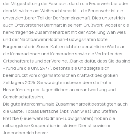
der Mitgestaltung der Fasnacht durch die Feuerwehrbar oder
dem Mitwirken am Weihnachtsmarkt – die Feuerwehr ist ein
unverzichtbarer Teil der Dorfgemeinschaft. Dies unterstrich
auch Ortsvorsteher Bernhart in seinem Grußwort, wobei er die
hervorragende Zusammenarbeit mit der Abteilung Wahlwies
und der Nachbarwehr Bodman-Ludwigshafen lobte.
Bürgermeisterin Susen Katter richtete persönliche Worte an
die Kameradinnen und Kameraden sowie die Vertreter des
Ortschaftsrats und der Vereine. „Danke dafür, dass Sie da sind
– rund um die Uhr, 24/7“, betonte sie und zeigte sich
beeindruckt vom organisatorischen Kraftakt des großen
Zeltlagers 2025. Sie würdigte insbesondere die frühe
Heranführung der Jugendlichen an Verantwortung und
Gemeinschaftssinn.
Die gute interkommunale Zusammenarbeit bestätigten auch
die Gäste: Tobias Bertsche (Abt. Wahlwies) und Steffen
Bretzke (Feuerwehr Bodman-Ludwigshafen) hoben die
reibungslose Kooperation im aktiven Dienst sowie im
Jugendbereich hervor.