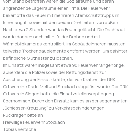
Vom Brand betroffen waren die Sozialräume und daran
angrenzende Lagerräume einer Firma. Die Feuerwehr
bekämpfte das Feuer mit mehreren Atemschutztrupps im
Innenangriff sowie mit den beiden Drehleitern von außen.
Nach etwa 2 Stunden war das Feuer gelöscht. Die Dachhaut
wurde danach noch mit Hilfe der Drohne und mit
Wärmebildkameras kontrolliert. Im Gebäudeinneren mussten
teilweise Trockenbauelemente entfernt werden, um dahinter
befindliche Glutnester zu löschen.
Im Einsatz waren insgesamt etwa 90 Feuerwehrangehörige,
außerdem die Polizei sowie der Rettungsdienst zur
Absicherung der Einsatzkräfte, der von Kräften der DRK
Ortsvereine Radolfzell und Stockach abgelöst wurde. Der DRK
Ortsverein Singen hatte die Einsatzstellenverpflegung
übernommen. Durch den Einsatz kam es an der sogenannten
„Schiesser-Kreuzung“ zu Verkehrsbehinderungen.
Rückfragen bitte an:
Freiwillige Feuerwehr Stockach
Tobias Bertsche