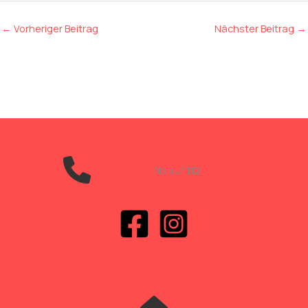
←
Vorheriger Beitrag
Nächster Beitrag
→
Notruf 112