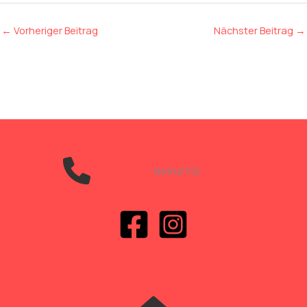
←
Vorheriger Beitrag
Nächster Beitrag
→
Notruf 112