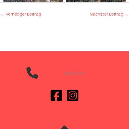
←
Vorheriger Beitrag
Nächster Beitrag
→
Notruf 112