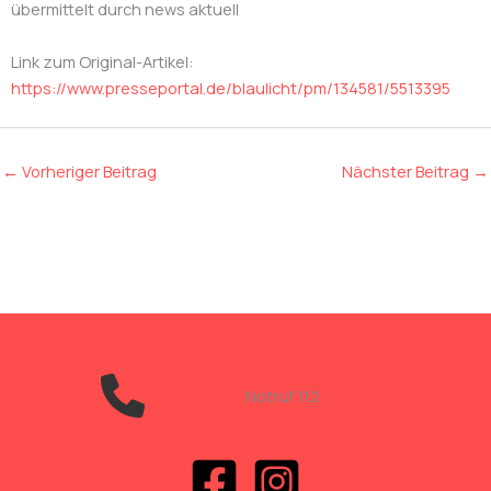
übermittelt durch news aktuell
Link zum Original-Artikel:
https://www.presseportal.de/blaulicht/pm/134581/5513395
←
Vorheriger Beitrag
Nächster Beitrag
→
Notruf 112