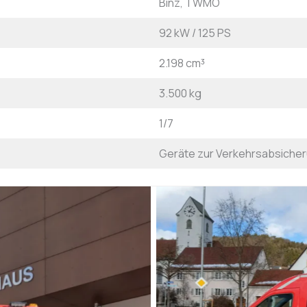
Binz, TWMO
92 kW / 125 PS
2.198 cm³
3.500 kg
1/7
Geräte zur Verkehrsabsiche